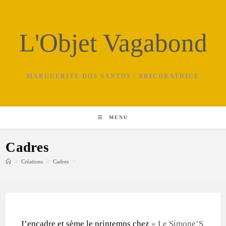
Skip
to
content
L'Objet Vagabond
MARGUERITE DOS SANTOS / BRICORATRICE
MENU
Cadres
>
>
>
Créations
Cadres
J’encadre et sème le printemps chez
« Le Simone’S