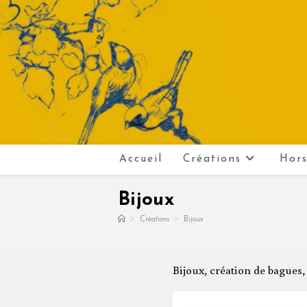
Skip
to
content
Accueil
Créations
Hors
Bijoux
>
>
Créations
Bijoux
Bijoux, création de bagues, 