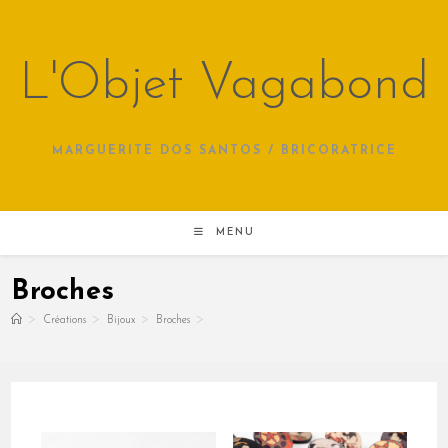
Skip
to
content
L'Objet Vagabond
MARGUERITE DOS SANTOS / BRICORATRICE
MENU
Broches
>
>
>
>
Créations
Bijoux
Broches